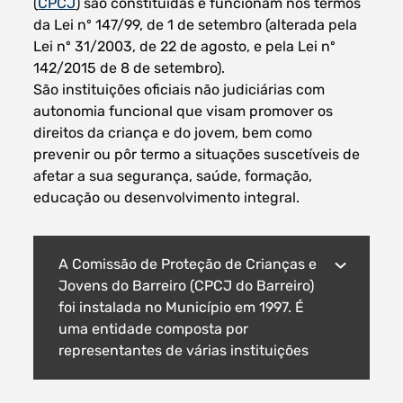
(
CPCJ
) são constituídas e funcionam nos termos
da Lei nº 147/99, de 1 de setembro (alterada pela
Lei nº 31/2003, de 22 de agosto, e pela Lei nº
142/2015 de 8 de setembro).
Filtros dos meses
São instituições oficiais não judiciárias com
autonomia funcional que visam promover os
direitos da criança e do jovem, bem como
prevenir ou pôr termo a situações suscetíveis de
afetar a sua segurança, saúde, formação,
educação ou desenvolvimento integral.
data
procurar
A Comissão de Proteção de Crianças e
Jovens do Barreiro (CPCJ do Barreiro)
foi instalada no Município em 1997. É
uma entidade composta por
representantes de várias instituições