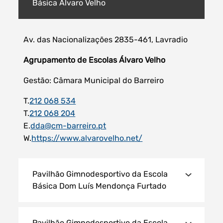
Básica Álvaro Velho
Av. das Nacionalizações 2835-461, Lavradio
Filtros dos meses
Agrupamento de Escolas Álvaro Velho
Gestão: Câmara Municipal do Barreiro
T.
212 068 534
data
T.
212 068 204
procurar
E.
dda@cm-barreiro.pt
W.
https://www.alvarovelho.net/
Pavilhão Gimnodesportivo da Escola
Básica Dom Luís Mendonça Furtado
Pavilhão Gimnodesportivo da Escola