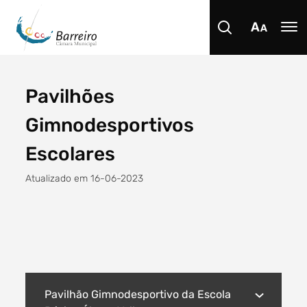
Pavilhões
Procurar
Gimnodesportivos
Escolares
Atualizado em 16-06-2023
Tipo de conteúdo
Filtro dos anos
Pavilhão Gimnodesportivo da Escola