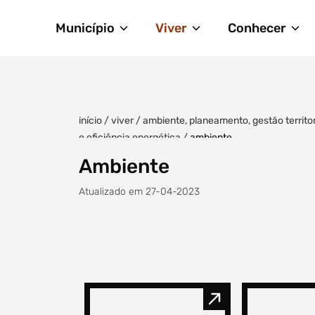
Município
Viver
Conhecer
início
/
viver
/
ambiente, planeamento, gestão territo
e eficiência energética
/
ambiente
Ambiente
Atualizado em 27-04-2023