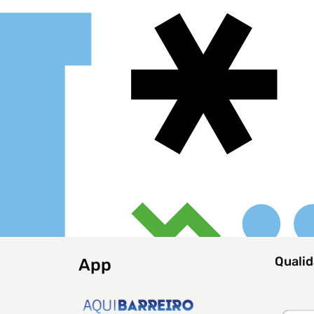
Tipo de conteúdo
Filtro dos anos
data
Quali
App