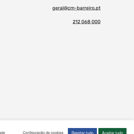
geral@cm-barreiro.pt
212 068 000
Rejeitar tudo
Aceitar tudo
dade
Configuração de cookies