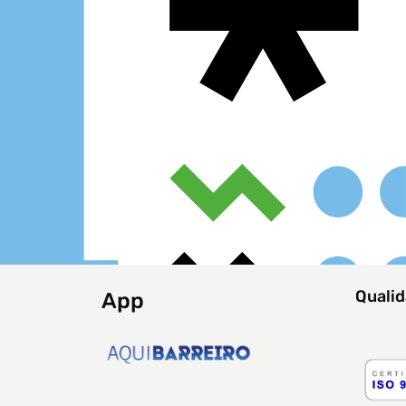
data
Quali
App