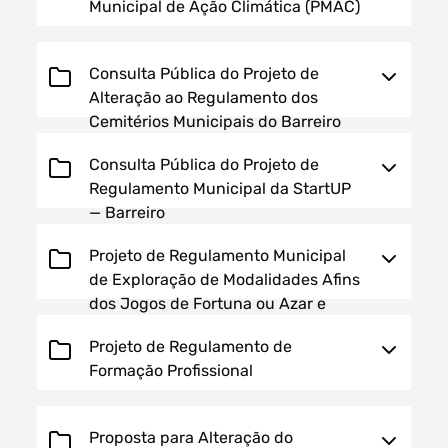
Municipal de Ação Climática (PMAC)
Consulta Pública do Projeto de
Alteração ao Regulamento dos
Filtros dos meses
Cemitérios Municipais do Barreiro
Consulta Pública do Projeto de
Regulamento Municipal da StartUP
— Barreiro
data
procurar
Projeto de Regulamento Municipal
de Exploração de Modalidades Afins
dos Jogos de Fortuna ou Azar e
Outras Formas de Jogo do Município
Projeto de Regulamento de
do Barreiro
Formação Profissional
Proposta para Alteração do