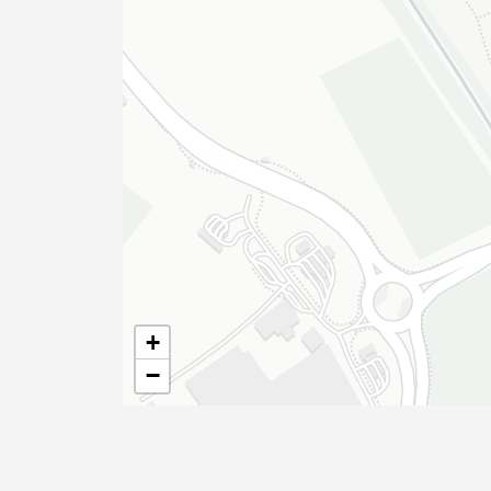
Tipo de conteúdo
Filtro dos anos
+
−
data