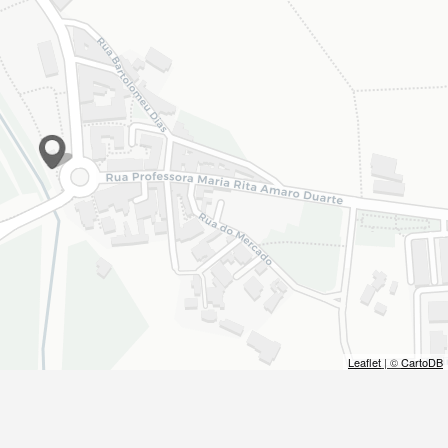
Filtros dos meses
Leaflet
| ©
CartoDB