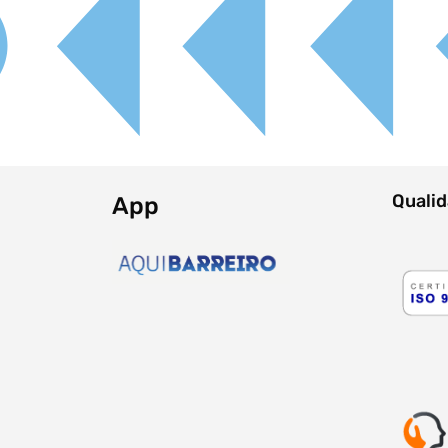
Filtro dos anos
data
Quali
App