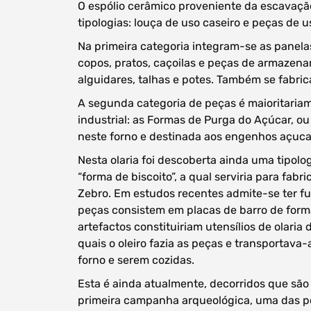
O espólio cerâmico proveniente da escavaçã
tipologias: louça de uso caseiro e peças de us
Na primeira categoria integram-se as panelas
copos, pratos, caçoilas e peças de armazen
alguidares, talhas e potes. Também se fabric
A segunda categoria de peças é maioritaria
industrial: as Formas de Purga do Açúcar, ou
neste forno e destinada aos engenhos açucar
Nesta olaria foi descoberta ainda uma tipolo
“forma de biscoito”, a qual serviria para fab
Zebro. Em estudos recentes admite-se ter f
peças consistem em placas de barro de forma
artefactos constituiriam utensílios de olaria
quais o oleiro fazia as peças e transportava-
forno e serem cozidas.
Esta é ainda atualmente, decorridos que são 
Filtros dos meses
primeira campanha arqueológica, uma das po