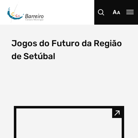
Jogos do Futuro da Região
Procurar
de Setúbal
Tipo de conteúdo
Filtro dos anos