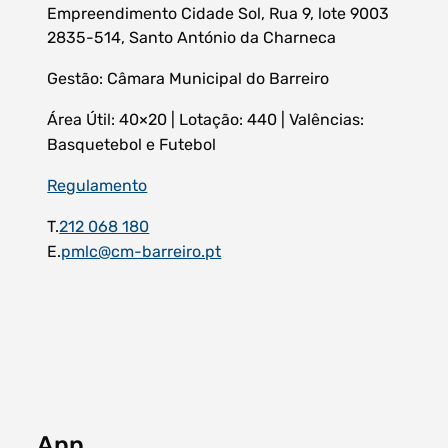
Empreendimento Cidade Sol, Rua 9, lote 9003
2835-514, Santo António da Charneca
Gestão: Câmara Municipal do Barreiro
Filtros dos meses
Área Útil: 40×20 | Lotação: 440 | Valências:
Basquetebol e Futebol
Regulamento
data
T.
212 068 180
procurar
E.
pmlc@cm-barreiro.pt
App