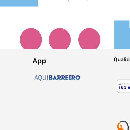
Quali
App