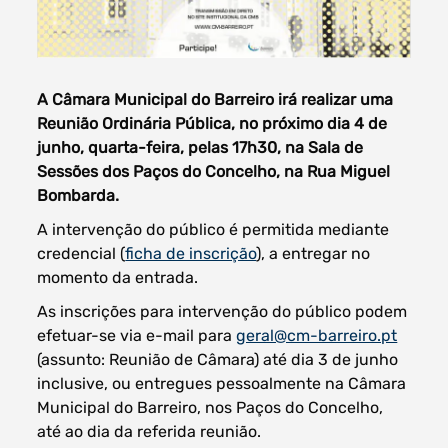
A Câmara Municipal do Barreiro irá realizar uma
Filtros dos meses
Reunião Ordinária Pública, no próximo dia 4 de
junho, quarta-feira, pelas 17h30, na Sala de
Sessões dos Paços do Concelho, na Rua Miguel
Bombarda.
data
A intervenção do público é permitida mediante
procurar
credencial (
ficha de inscrição
), a entregar no
momento da entrada.
As inscrições para intervenção do público podem
efetuar-se via e-mail para
geral@cm-barreiro.pt
(assunto: Reunião de Câmara) até dia 3 de junho
inclusive, ou entregues pessoalmente na Câmara
Municipal do Barreiro, nos Paços do Concelho,
até ao dia da referida reunião.