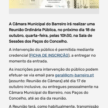
A Câmara Municipal do Barreiro irá realizar uma
Filtros dos meses
Reunião Ordinária Pública, no próximo dia 18 de
outubro, quarta-feira, pelas 10h30, na Sala de
Sessões dos Paços do Concelho.
A intervenção do público é permitida mediante
data
credencial (
FICHA DE INSCRIÇÃO
), a entregar no
procurar
momento da entrada.
As inscrições para intervenção do público podem
efetuar-se via email para
geral@cm-barreiro.pt
(assunto: Reunião de Câmara) até dia 17 de
outubro inclusive, ou entregues pessoalmente na
Câmara Municipal do Barreiro, nos Paços do
Concelho, até ao dia da reunião.
A Reunião terá, como habitualmente, transmissão