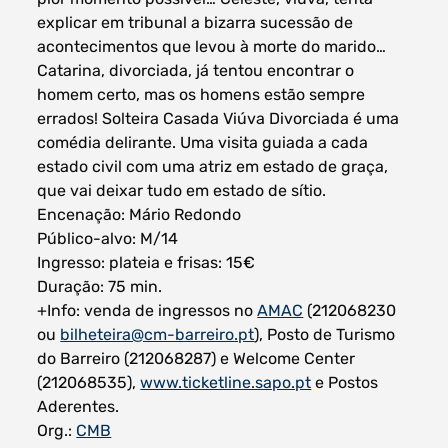
explicar em tribunal a bizarra sucessão de
acontecimentos que levou à morte do marido…
Catarina, divorciada, já tentou encontrar o
homem certo, mas os homens estão sempre
errados! Solteira Casada Viúva Divorciada é uma
comédia delirante. Uma visita guiada a cada
estado civil com uma atriz em estado de graça,
que vai deixar tudo em estado de sítio.
Encenação: Mário Redondo
Público-alvo: M/14
Ingresso: plateia e frisas: 15€
Duração: 75 min.
+Info: venda de ingressos no
AMAC
(212068230
ou
bilheteira@cm-barreiro.pt
), Posto de Turismo
do Barreiro (212068287) e Welcome Center
(212068535),
www.ticketline.sapo.pt
e Postos
Aderentes.
Org.:
CMB