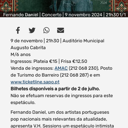
Fernando Daniel | Concerto | 9 novembro 2024 | 21h30
1/1
| Auditório Municipal Augusto Cabrita
Filtros dos meses
9 de novembro | 21h30 | Auditório Municipal
Augusto Cabrita
M/6 anos
Ingressos: Plateia €15 | Frisa €12,50
data
procurar
Venda de ingressos:
AMAC
(212 068 230), Posto
de Turismo do Barreiro (212 068 287) e em
www.ticketline.sapo.pt
Bilhetes disponíveis a partir de 2 de julho.
Não se efetuam reservas de ingressos para este
espetáculo.
Fernando Daniel, um dos artistas portugueses
pop nacionais mais relevantes da atualidade,
apresenta V.H. Sessions um espetáculo intimista