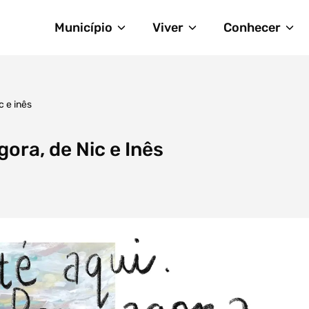
Município
Viver
Conhecer
c e inês
gora, de Nic e Inês