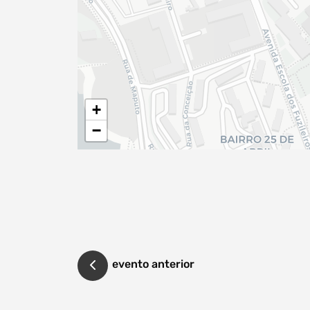
Tipo de conteúdo
+
−
Filtro dos anos
data
evento anterior