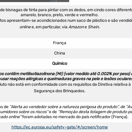
de bisnagas de tinta para pintar com os dedos, em cindo cores diferent
amarelo, branco, preto, verde e vermelho.
tos apresentam-se acondicionados num saco de plástico e são vendid
online
e, em particular, via
Amazon
e
Shein
.
França
China
Químico
os contêm metilisotiazolinona (MI) (valor medido até 0.002% por peso)
usar reações alérgicas e queimaduras graves na pele e lesões oculares
uto não está em conformidade com os requisitos da Diretiva relativa à
Segurança dos Brinquedos.
as de
“Alerta ao vendedor sobre a natureza perigosa do produto”, de “Av
umidores sobre os riscos”
e de
“Remoção desta listagem de produto pe
ado online”
foram adotadas no mercado do país notificador (França).
https://ec.europa.eu/safety-gate/#/screen/home
Filtros dos meses