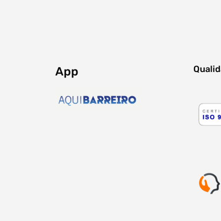
Quali
App