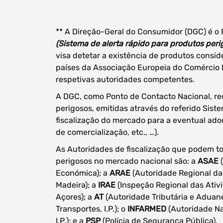
** A Direção-Geral do Consumidor (DGC) é o 
(Sistema de alerta rápido para produtos peri
data
visa detetar a existência de produtos consi
países da Associação Europeia do Comércio 
respetivas autoridades competentes.
A DGC, como Ponto de Contacto Nacional, rec
perigosos, emitidas através do referido Sis
fiscalização do mercado para a eventual ado
de comercialização, etc., …).
As Autoridades de fiscalização que podem t
perigosos no mercado nacional são: a
ASAE
(
Económica); a
ARAE
(Autoridade Regional d
Madeira); a
IRAE
(Inspeção Regional das Ati
Açores); a
AT
(Autoridade Tributária e Aduane
Transportes, I.P.); o
INFARMED
(Autoridade Na
I.P.); e a
PSP
(Polícia de Segurança Pública).