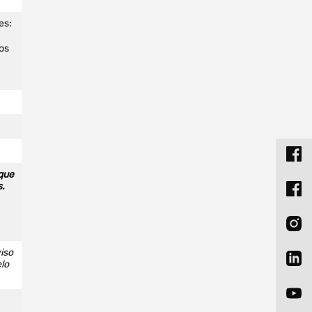
es:
os
 que
.
iso
lo