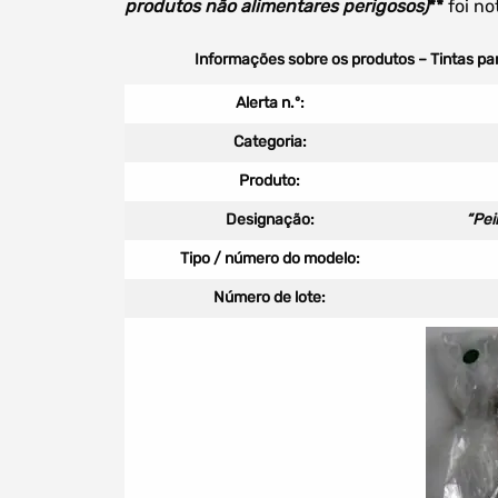
produtos não alimentares perigosos)
**
foi no
Informações sobre os produtos – Tintas pa
Alerta n.º:
Categoria:
Produto:
Designação:
“Pei
Tipo / número
do modelo:
Número de lote: