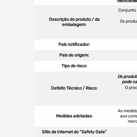
Conjunto 
Descrição do produto / da
Os produ
embalagem:
País notificador:
Procurar
País de origem:
Tipo de risco:
Os produt
pode ca
O prod
Defeito Técnico / Risco:
Tipo de conteúdo
As medid
Medidas adotadas:
aos cons
merc
Sítio de Internet do “Safety Gate”
Filtro dos anos