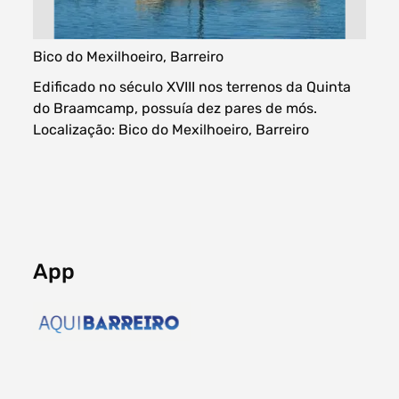
Bico do Mexilhoeiro, Barreiro
Edificado no século XVIII nos terrenos da Quinta
Filtros dos meses
do Braamcamp, possuía dez pares de mós.
Localização: Bico do Mexilhoeiro, Barreiro
data
procurar
App