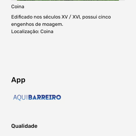
Coina
Edificado nos séculos XV / XVI, possui cinco
engenhos de moagem.
Filtros dos meses
Localização: Coina
data
procurar
App
Qualidade