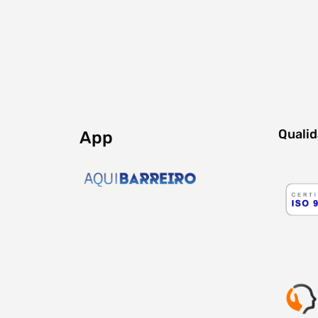
Filtro dos anos
data
Quali
App